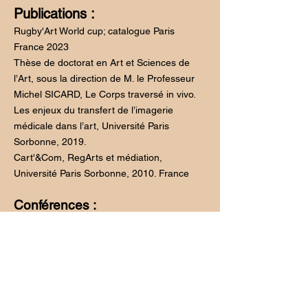
Publications :
Rugby'Art World cup; catalogue Paris
France 2023
Thèse de doctorat en Art et Sciences de
l’Art, sous la direction de M. le Professeur
Michel SICARD, Le Corps traversé in vivo.
Les enjeux du transfert de l’imagerie
médicale dans l’art, Université Paris
Sorbonne, 2019.
Cart'&Com, RegArts et médiation,
Université Paris Sorbonne, 2010. France
Conférences :
- Lectures d’écrits d’artistes, Bibliothèque
de l’École des Arts de la Sorbonne, avec
Gisèle Grammare, Marie Arcane, Pascale
Lefebvre, Giulia Léonelli, Shen-Te Lin,
Véronique Perez, Véronique Rondeau-
Amouyal, 2018.